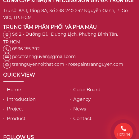
CUNG CẤP & NHẬN THI CÔNG SƠN GIẢ ĐÁ TRỌN GÓI
Trụ sở: 8A.1, Tầng 8A, Số 238-240-242 Nguyễn Oanh, P. Gò
Vấp, TP. HCM.
TRUNG TÂM PHÂN PHỐI VÀ PHA MÀU
Số 2 - Đường Bùi Dương Lịch, Phường Bình Tân,
TP.HCM
0936 155 392
pccctrannguyen@gmail.com
trannguyennoithat.com - rosepaintrannguyen.com
QUICK VIEW
• Home
• Color Board
• Introduction
• Agency
• Project
• News
• Product
• Contact
Hotline
FOLLOW US