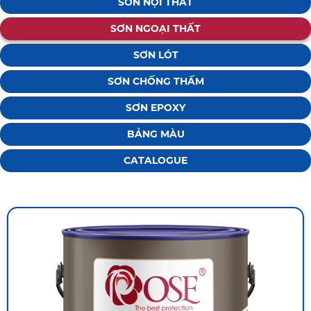
SƠN NỘI THẤT
SƠN NGOẠI THẤT
SƠN LÓT
SƠN CHỐNG THẤM
SƠN EPOXY
BẢNG MÀU
CATALOGUE