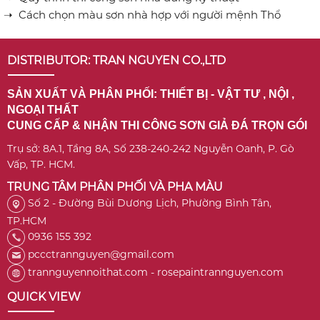
➝ Cách chọn màu sơn nhà hợp với người mệnh Thổ
DISTRIBUTOR: TRAN NGUYEN CO.,LTD
SẢN XUẤT VÀ PHÂN PHỐI: THIẾT BỊ - VẬT TƯ , NỘI ,
NGOẠI THẤT
CUNG CẤP & NHẬN THI CÔNG SƠN GIẢ ĐÁ TRỌN GÓI
Trụ sở: 8A.1, Tầng 8A, Số 238-240-242 Nguyễn Oanh, P. Gò
Vấp, TP. HCM.
TRUNG TÂM PHÂN PHỐI VÀ PHA MÀU
Số 2 - Đường Bùi Dương Lịch, Phường Bình Tân,
TP.HCM
0936 155 392
pccctrannguyen@gmail.com
trannguyennoithat.com - rosepaintrannguyen.com
QUICK VIEW